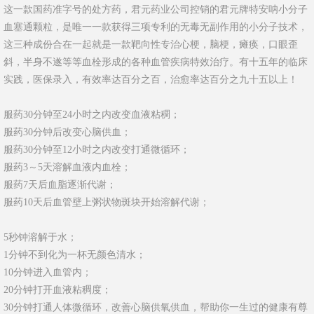
这一款国药准字号的处方药，君元药业公司控销的君元牌特安呐小分子
血塞通颗粒，是唯一一款获得三项专利的无毒无副作用的小分子技术，
这三种成份合在一起就是一款靶向性专治心梗，脑梗，瘫痪，口眼歪
斜，半身不遂等等血栓形成的各种血管疾病特效治疗。有十五年的临床
实践，医保录入，有效率达百分之百，治愈率达百分之九十五以上！
服药30分钟至24小时之内改变血液粘稠；
服药30分钟后改变心脑供血；
服药30分钟至12小时之内改变打通微循环；
服药3～5天溶解血液内血栓；
服药7天后血脂逐渐代谢；
服药10天后血管壁上粥状物斑块开始溶解代谢；
5秒钟溶解于水；
1分钟不到化为一杯无颜色清水；
10分钟进入血管内；
20分钟打开血液粘稠度；
30分钟打通人体微循环，改善心脑供氧供血，帮助你一生过的健康有尊