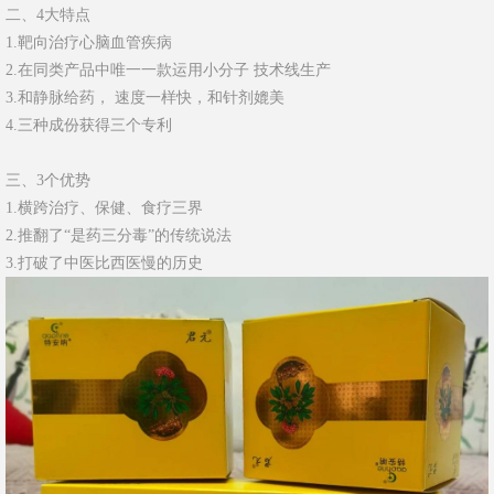
二、4大特点
1.靶向治疗心脑血管疾病
2.在同类产品中唯一一款运用小分子 技术线生产
3.和静脉给药， 速度一样快，和针剂媲美
4.三种成份获得三个专利
三、3个优势
1.横跨治疗、保健、食疗三界
2.推翻了“是药三分毒”的传统说法
3.打破了中医比西医慢的历史