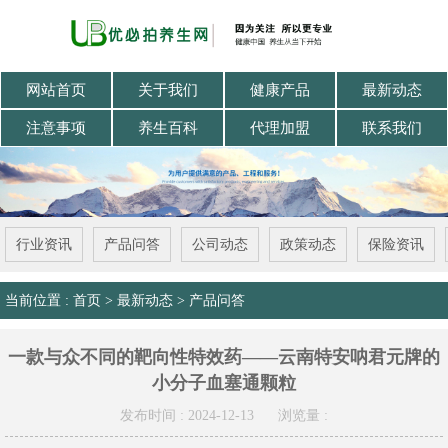
网站首页
关于我们
健康产品
最新动态
注意事项
养生百科
代理加盟
联系我们
行业资讯
产品问答
公司动态
政策动态
保险资讯
当前位置 :
首页
>
最新动态
>
产品问答
一款与众不同的靶向性特效药——云南特安呐君元牌的
小分子血塞通颗粒
发布时间 : 2024-12-13
浏览量 :