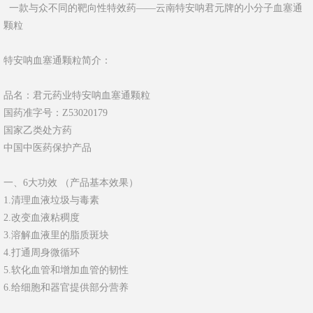
一款与众不同的靶向性特效药——云南特安呐君元牌的小分子血塞通
颗粒
特安呐血塞通颗粒简介：
品名：君元药业特安呐血塞通颗粒
国药准字号：Z53020179
国家乙类处方药
中国中医药保护产品
一、6大功效 （产品基本效果）
1.清理血液垃圾与毒素
2.改变血液粘稠度
3.溶解血液里的脂质斑块
4.打通周身微循环
5.软化血管和增加血管的韧性
6.给细胞和器官提供部分营养