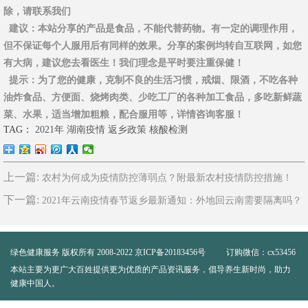
除，请联系我们
建议
：本站分享的产品是食品，不能代替药物。有一定的调理作用，
但不保证每个人服用后有同样的效果。分享的案例均转自互联网，如您
有大病，建议您去看医生！我们理念是平时要注重保健！
提示
：为了您的健康，克制不良的生活习惯，戒烟、限酒，不吃各种
油炸食品、方便面、烧烤肉类、少吃工厂的各种加工食品，多吃新鲜蔬
菜、水果，适当增加粗粮，配合服用等，详情咨询客服！
TAG：
2021年
湖南疫情
返乡政策
核酸检测
上一篇:
农村为何成为疫情防控薄弱点？附最新农村疫情防控措施！
下一篇:
2021年云南疫情春节返乡最新通知：外地回云南需要隔离吗？
绿色健康服务
版权所有 2008-2022
京ICP备20183456号
订购微信：cx53456
本站主要为更广大百姓提供更为优质的产品资讯服务，倡导养生新时尚，助力
健康中国人。