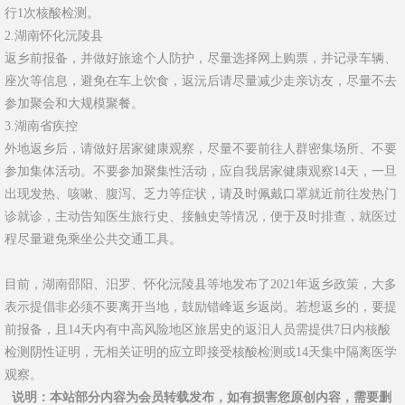
行1次核酸检测。
2.湖南怀化沅陵县
返乡前报备，并做好旅途个人防护，尽量选择网上购票，并记录车辆、
座次等信息，避免在车上饮食，返沅后请尽量减少走亲访友，尽量不去
参加聚会和大规模聚餐。
3.湖南省疾控
外地返乡后，请做好居家健康观察，尽量不要前往人群密集场所、不要
参加集体活动。不要参加聚集性活动，应自我居家健康观察14天，一旦
出现发热、咳嗽、腹泻、乏力等症状，请及时佩戴口罩就近前往发热门
诊就诊，主动告知医生旅行史、接触史等情况，便于及时排查，就医过
程尽量避免乘坐公共交通工具。
目前，湖南邵阳、汨罗、怀化沅陵县等地发布了2021年返乡政策，大多
表示提倡非必须不要离开当地，鼓励错峰返乡返岗。若想返乡的，要提
前报备，且14天内有中高风险地区旅居史的返汨人员需提供7日内核酸
检测阴性证明，无相关证明的应立即接受核酸检测或14天集中隔离医学
观察。
说明
：本站部分内容为会员转载发布，如有损害您原创内容，需要删