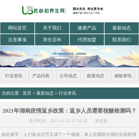
网站首页
关于我们
健康产品
最新动态
注意事项
养生百科
代理加盟
联系我们
行业资讯
产品问答
公司动态
政策动态
保险资讯
当前位置 :
首页
>
最新动态
>
行业资讯
2021年湖南疫情返乡政策：返乡人员需要核酸检测吗？
发布时间 : 2021-01-10 13:56:28
浏览量 :
临近春节，人们返乡过节又成了一个难题，加上近期部分地区出现新增