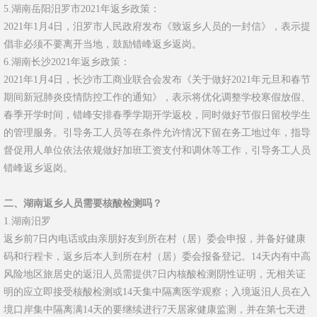
5.湖南岳阳汨罗市2021年返乡政策：
2021年1月4日，汨罗市人民政府发布《致返乡人员的一封信》，表示提
倡非必须不要离开当地，鼓励错峰返乡返岗。
6.湖南长沙2021年返乡政策：
2021年1月4日，长沙市工商业联合会发布《关于做好2021年元旦和春节
期间新冠肺炎疫情防控工作的通知》，表示将优化调整学校寒假放假、
春季开学时间，错峰安排春季学期开学返校，同时做好节假日留校学生
的管理服务。引导务工人员等在条件允许情况下留在务工地过年，指导
督促用人单位依法依规做好加班工资支付和调休等工作，引导务工人员
错峰返乡返岗。
二、湖南返乡人员需要核酸检测吗？
1.湖南汨罗
返乡前7日内电话或由亲朋好友到所在村（居）委会申报，并备好健康
码和行程卡，返乡后本人到所在村（居）委会报备登记。14天内有中高
风险地区旅居史的返汨人员需提供7日内核酸检测阴性证明，无相关证
明的应立即接受核酸检测或14天集中隔离医学观察；入境返汨人员在入
境口岸集中隔离满14天的要继续进行7天居家健康监测，并在第七天进