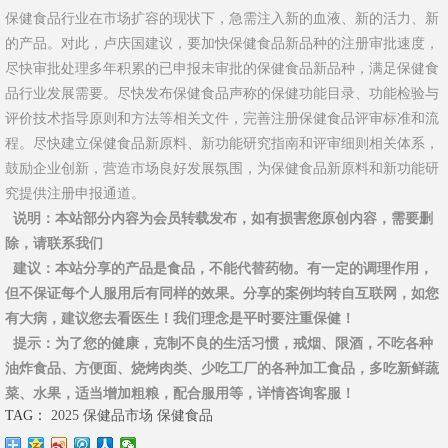
保健食品行业在市场扩容的现状下，急需注入新的血液、新的活力、新
的产品。对此，卢庆国建议，要加快保健食品新品种的注册审批速度，
尽快审批处理多年积累的已申报未审批的保健食品新品种，满足保健食
品行业发展需要。尽快发布保健食品声称的保健功能目录、功能检验与
评价技术指导原则和方法等相关文件，完善注册保健食品评审标准和流
程。尽快建立保健食品新原料、新功能研究指南和评审细则相关体系，
鼓励企业创新，营造市场良好发展氛围，为保健食品新原料和新功能研
究提供注册申报通道。
说明
：本站部分内容为会员转载发布，如有损害您原创内容，需要删
除，请联系我们
建议
：本站分享的产品是食品，不能代替药物。有一定的调理作用，
但不保证每个人服用后有同样的效果。分享的案例均转自互联网，如您
有大病，建议您去看医生！我们理念是平时要注重保健！
提示
：为了您的健康，克制不良的生活习惯，戒烟、限酒，不吃各种
油炸食品、方便面、烧烤肉类、少吃工厂的各种加工食品，多吃新鲜蔬
菜、水果，适当增加粗粮，配合服用等，详情咨询客服！
TAG：
2025
保健品市场
保健食品