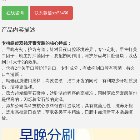
在线咨询
联系微信:cx53456
产品内容描述
专植皓齿双钻牙膏套装的核心特点：
️、早晚有别，护齿有道；针对日夜口腔环境差异，专业定制。早主打美
白因子，晚主打抑菌因子，复配协同作用，呵护牙齿与口腔健康，以达
到1+1大于2的效果。
️、含有2个关于口腔护理进口、专利成分，有效抑制口腔有害菌，持久
口气清新；
️、精选优质进口磨料，高效去渍，洁白牙齿的同时，有利减少牙釉质损
伤，洁净更温和。
️、蕴含超精细宝石微粒，达到洁齿程序的高标准，同时两款牙膏颜值也
是很高的，闪烁着宝石般的光泽。
️、添加公司高科技核心原料银杏叶提取物，具有抗菌活性，滋养牙龈；
️、选用高档进口香型，萃取各类草本精油，口腔中如清新草木袅袅绽
放。