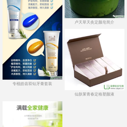
卢天草天灸定颜皂简介
专植皓齿双钻牙膏套装
仙肤莱青春定格塑颜液