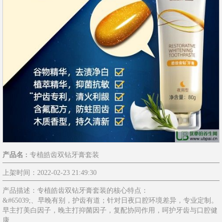
产品名 :
专植皓齿双钻牙膏套装
上架时间：2022-02-23 21:49:30
产品描述：专植皓齿双钻牙膏套装的核心特点：
&#65039;、早晚有别，护齿有道；针对日夜口腔环境差异，专业定制。
早主打美白因子，晚主打抑菌因子，复配协同作用，呵护牙齿与口腔健
康