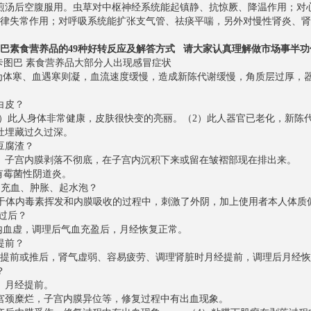
煎汤后空腹服用。虫草对中枢神经系统能起镇静、抗惊厥、降温作用；对
律失常作用；对呼吸系统能扩张支气管、祛痰平喘，另外对慢性肾炎、肾
巴素食营养品的49种好转反应及解答方式 请大家认真理解做市场事半功
服卡图巴 素食营养品大部分人出现感冒症状
为体寒、血遇寒则凝，血流速度缓慢，造成新陈代谢缓慢，角质层过厚，
排白皮？
）此人身体非常健康，皮肤很快变的亮丽。（2）此人器官已老化，新陈
病灶埋藏过久过深。
排豆腐渣？
1）子宫内膜剥落不彻底，在子宫内沉积下来或留在皱褶部现在排出来。
有霉菌性阴道炎。
阴充血、肿胀、起水泡？
于体内毒素挥发和内膜吸收的过程中，刺激了外阴，加上使用者本人
经过后？
内血虚，调理后气血充盈后，月经恢复正常。
经提前？
经提前或推后，肾气虚弱、容易疲劳、调理肾脏时月经提前，调理后
出血？
1）月经提前。
有宫颈糜烂，子宫内膜异位等，修复过程中有出血现象。