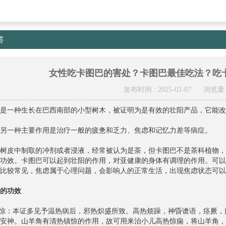
答
女性吃卡图巴的害处？卡图巴最佳吃法？吃
发布时间 : 2025-02-07
浏览量 
是一种生长在巴西南部的小型树木，被证明为是有效的壮阳产品，它能改
另一种主要作用是治疗一般的疲惫和乏力、焦虑和记忆力差等病症。
树皮中制取的冲剂或者浸液，经常被认为是茶，但卡图巴不是茶科植物，
功效。卡图巴可以起到壮阳的作用，对亚健康的身体有调理的作用。可以
比较常见，焦虑属于心理问题，会影响人的正常生活，出现焦虑状态可以
的功效
镇惊：本证多见予温热病后，邪热炽盛所致。高热烦躁，神昏谵语，痉厥
安神。山羊角有清热镇惊的作用，故可用来治小儿高热惊痫，将山羊角，