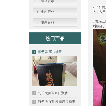
综合资讯
2.平肝
金融行业
亢，头目
3.散瘀
电商百科
后腹痛、
热门产品
藏元霸 压片糖果
1
九干太葆玉米低聚肽
2
通元活力宝 欧李压片糖果
3