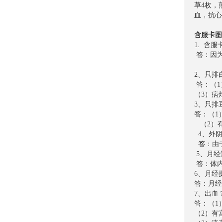
草4枚，
血，抗心
含服卡图
1. 含
答：因
2、只
答：（1
（3）
3、只
答：（
（2）
4、外
答：由
5、月
答：体
6、月
答：月
7、
答：（
（2）