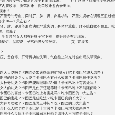
流产后内膜受伤，修复过程中有出血现象。 （4）粘膜下肌瘤在剥落
子宫内膜较厚，剥落困难，伤口较难愈合会出血。
停经现象？
内严重亏气亏血，同时肝、脾、肾、卵巢功能，严重失调者在调理五脏
经会来20—30天左右？
肾、脾、卵巢等肝病功能严重失调，身体严重虚、脾不统血收不住血、吃
腰酸、腰胀？
1）生育过的女人都有轻微子宫下垂，提升时会有此现象。
宫颈糜烂、盆腔炎、子宫内膜炎等炎症。 （3）肾虚者。
头晕？
血压、贫血等。肝肾胃功能失调，气血往上补充时会出现头晕现象。
以天天吃吗？卡图巴会加速癌细胞扩散吗？吃卡图巴的10大忠告？
图巴的好处？女人吃了卡图巴会有什么效果？卡图巴最佳吃法？
大神奇功效？卡图巴能调理哪42种病？卡图巴吃上有害处吗？
女人的功效？卡图巴是伤肝还是养肝？卡图巴晚上不能随便吃？
卡图巴的害处？卡图巴吃上有害处吗？吃卡图巴的10大忠告？
图巴的害处？卡图巴最佳吃法？吃卡图巴真的长大了？
大神奇功效？卡图巴最忌三种药？吃卡图巴的10大忠告？
合什么人吃？吃卡图巴的十大忌？卡图巴有增大效果吗？
巴有什么反应？卡图巴最忌三种药？四种人不宜吃卡图巴？