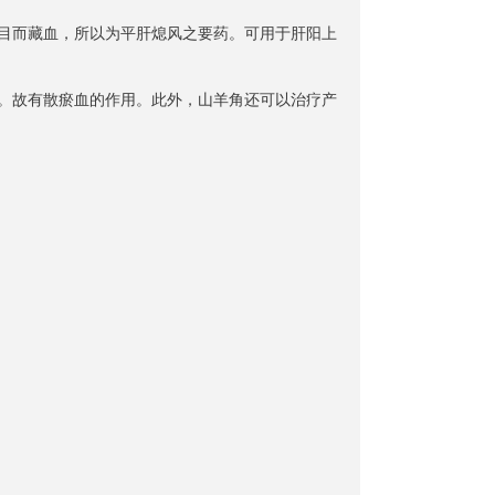
于目而藏血，所以为平肝熄风之要药。可用于肝阳上
下。故有散瘀血的作用。此外，山羊角还可以治疗产