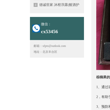
德诚世家.沐柑淳露(醒酒护
4
微信：
cx53456
邮箱：xfptx@outlook.com
地址：北京丰台区
棕榈果的
1、通过
2，有助
3、预防