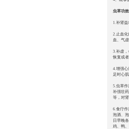
虫草功效
1.补肾
2.止血
血、气虚
3.补虚
恢复或者
4.增强
足时心肌
5.虫草
补强壮药
等，对肾
6.食疗
泡酒、泡
日早晚各
鸡、鸭、