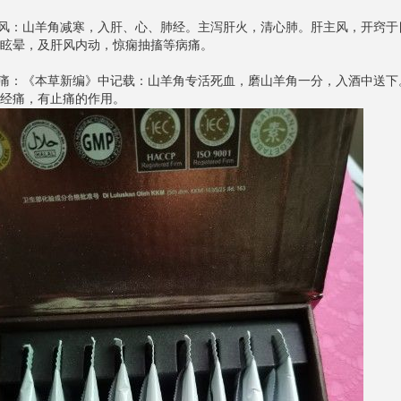
熄风：山羊角减寒，入肝、心、肺经。主泻肝火，清心肺。肝主风，开窍
眩晕，及肝风内动，惊痫抽搐等病痛。
止痛：《本草新编》中记载：山羊角专活死血，磨山羊角一分，入酒中送
经痛，有止痛的作用。