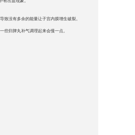
过程中有出血现象。
过程导致没有多余的能量让子宫内膜增生破裂。
一些归脾丸补气调理起来会慢一点。