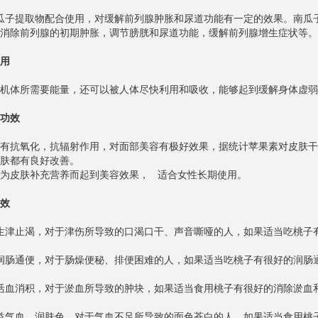
瓜子提取物配合使用，对缓解前列腺肿胀和尿道功能有一定的效果。南瓜
消除前列腺的初期肿胀，调节膀胱和尿道功能，缓解前列腺增生症状等。
用
机体所需要能量，还可以被人体尽快利用和吸收，能够起到缓解身体虚弱
功效
有抗氧化，抗辐射作用，对面部美容有极好效果，据统计苹果素对皮肤干
肤都有良好改善。
为皮肤补充营养而起到美容效果， 适合女性长期使用。
效
生津止渴，对于津伤所导致的口渴口干、声音嘶哑的人，如果适当吃桃子
润肠通便，对于肠燥便秘、排便困难的人，如果适当吃桃子有很好的润肠
活血消积，对于淤血所导致的肿块，如果适当食用桃子有很好的消除淤血
益气血、润肤色，对于气血不足所导致的面色苍白的人，如果适当食用桃