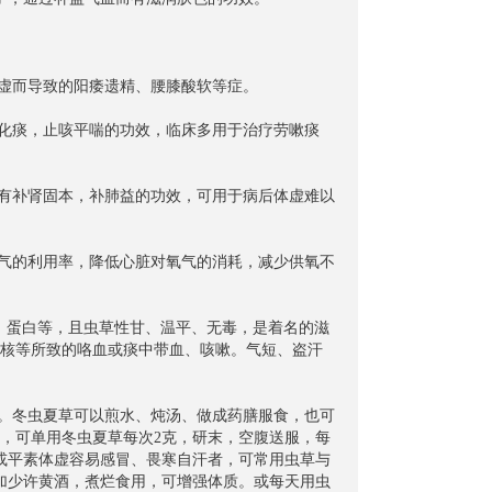
亏虚而导致的阳痿遗精、腰膝酸软等症。
血化痰，止咳平喘的功效，临床多用于治疗劳嗽痰
，有补肾固本，补肺益的功效，可用于病后体虚难以
氧气的利用率，降低心脏对氧气的消耗，减少供氧不
肪、蛋白等，且虫草性甘、温平、无毒，是着名的滋
核等所致的咯血或痰中带血、咳嗽。气短、盗汗
用。冬虫夏草可以煎水、炖汤、做成药膳服食，也可
，可单用冬虫夏草每次2克，研末，空腹送服，每
或平素体虚容易感冒、畏寒自汗者，可常用虫草与
，加少许黄酒，煮烂食用，可增强体质。或每天用虫