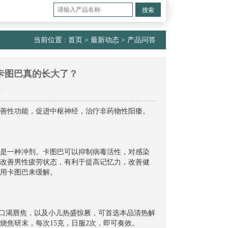
搜索
当前位置 :
首页
>
最新动态
>
产品问答
卡图巴真的长大了？
:
善性功能，促进中枢神经，治疗非药物性阳痿。
是一种冲剂。卡图巴可以抑制病毒活性，对感染
改善男性疲劳状态，有利于提高记忆力，改善健
用卡图巴来缓解。
，口渴唇焦，以及小儿热盛惊厥，可首选本品清热解
烧焦研末，每次15克，日服2次，即可奏效。