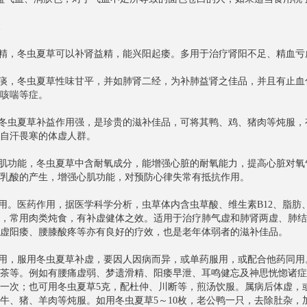
益精，冬虫夏草可以补肾益精，能兴阳起痿。多用于治疗肾阳不足、精血
化痰，冬虫夏草性味甘平，并如肺肾二经，为补肺益肾之佳品，并且有止
咳喘等症。
，冬虫夏草补益作用强，是珍贵的滋补佳品，可将其鸭、鸡、猪肉等炖服
自汗畏寒的体虚人群。
心肌功能，冬虫夏草中含耐氧成分，能增强心脏的耐氧能力，提高心脏对
乳酸的产生，增强心肌功能，对预防心律失常有抵抗作用。
作用。医药作用，据医学科学分析，虫草体内含虫草酸、维生素B12、脂
，常用肉类炖食，有补虚健体之效。适用于治疗肺气虚和肺肾两虚、肺结
虚阳痿、腰膝酸疼等亦有良好的疗效，也是老年体弱者的滋补佳品。
作用，服用冬虫夏草补虚，要因人因病而异，或单药服用，或配合他药同
茶等。例如有腰痛虚弱、梦遗滑精、阳痿早泄、耳鸣健忘及神思恍惚诸症
一次；也可用冬虫夏草5克，配杜仲、川断等，煎汤饮服。属病后体虚，
牛、猪、羊肉等炖服。如用冬虫夏草5～10枚，老公鸭一只，去除肚杂