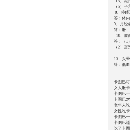
（3）
（5）
8、
答：体
9、月
答：肝、
10、
答：（
（2）
10、
答：低
卡图巴可
女人服卡
卡图巴十
卡图巴对
老年人吃
女性吃卡
卡图巴十
卡图巴适
吃了卡图